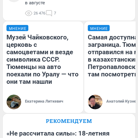
в августе
26 476
7
МНЕНИЕ
МНЕНИЕ
Музей Чайковского,
Самая доступна
церковь с
заграница. Тюм
самоцветами и везде
отправился на 
символика СССР.
в казахстански
Тюменцы на авто
Петропавловск:
поехали по Уралу — что
там посмотреть
они там нашли
Екатерина Литкевич
Анатолий Кузне
РЕКОМЕНДУЕМ
«Не рассчитала силы»: 18-летняя