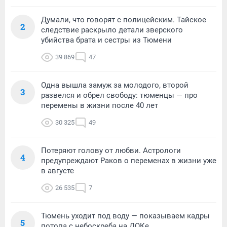
Думали, что говорят с полицейским. Тайское
2
следствие раскрыло детали зверского
убийства брата и сестры из Тюмени
39 869
47
Одна вышла замуж за молодого, второй
3
развелся и обрел свободу: тюменцы — про
перемены в жизни после 40 лет
30 325
49
Потеряют голову от любви. Астрологи
4
предупреждают Раков о переменах в жизни уже
в августе
26 535
7
Тюмень уходит под воду — показываем кадры
5
потопа с небоскреба на ДОКе