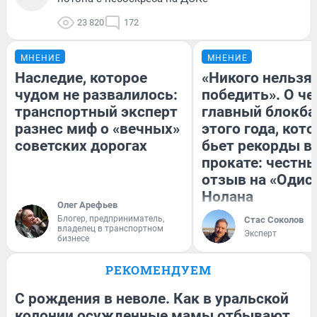
23 820
172
МНЕНИЕ
МНЕНИЕ
Наследие, которое
«Никого нельзя
чудом не развалилось:
победить». О ч
транспортный эксперт
главный блокба
разнес миф о «вечных»
этого года, кот
советских дорогах
бьет рекорды в
прокате: честн
отзыв на «Одис
Нолана
Олег Арефьев
Блогер, предприниматель,
Стас Соколов
владелец в транспортном
Эксперт
бизнесе
РЕКОМЕНДУЕМ
С рождения в неволе. Как в уральской
колонии осужденные мамы отбывают