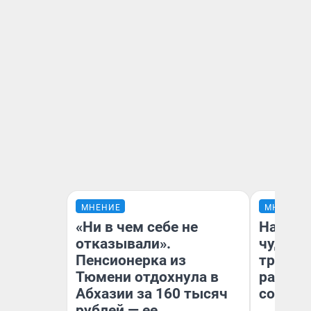
МНЕНИЕ
МНЕНИЕ
«Ни в чем себе не
Наслед
отказывали».
чудом 
Пенсионерка из
трансп
Тюмени отдохнула в
разнес
Абхазии за 160 тысяч
советс
рублей — ее