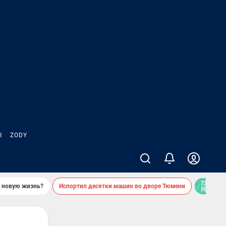
Ы
ZODY
ь новую жизнь?
Испортил десятки машин во дворе Тюмени