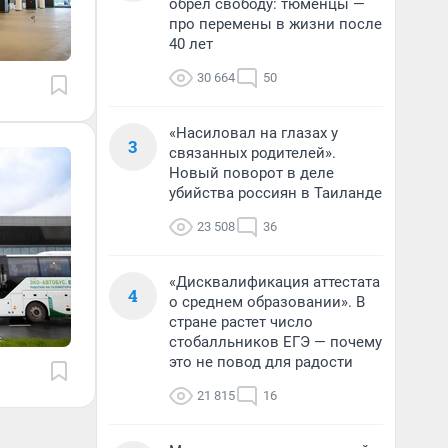
обрел свободу: тюменцы —
про перемены в жизни после
40 лет
30 664
50
«Насиловал на глазах у
3
связанных родителей».
Новый поворот в деле
убийства россиян в Таиланде
23 508
36
«Дисквалификация аттестата
4
о среднем образовании». В
стране растет число
стобалльников ЕГЭ — почему
это не повод для радости
21 815
16