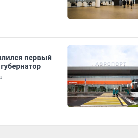
млился первый
 губернатор
л