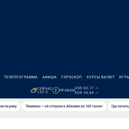
ТЕЛЕПРОГРАММА
АФИША
ГОРОСКОП
КУРСЫ ВАЛЮТ
ИГР
USD 82,17
СЕЙЧАС
2
ПРОБКИ
+25°C
EUR 94,84
ом на реку
Тюменка — об отпуске в Абхазии на 160 тысяч
Где начат