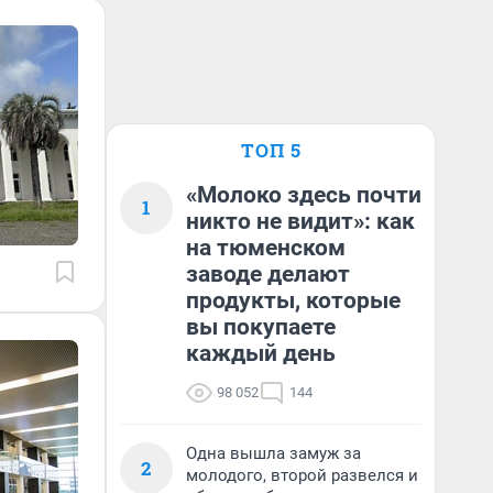
ТОП 5
«Молоко здесь почти
1
никто не видит»: как
на тюменском
заводе делают
продукты, которые
вы покупаете
каждый день
98 052
144
Одна вышла замуж за
2
молодого, второй развелся и