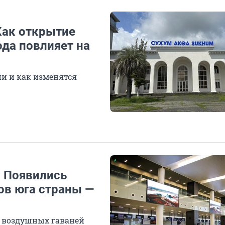
Как открытие
ода повлияет на
ии и как изменятся
? Появились
ов юга страны —
ы воздушных гаваней