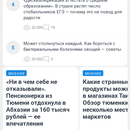
«Дисквалификация аттестата о среднем
4
образовании». В стране растет число
стобалльников ЕГЭ — почему это не повод для
радости
22 009
19
Может столкнуться каждый. Как бороться с
5
бактериальными болезнями овощей — советы
20 002
5
МНЕНИЕ
МНЕНИЕ
«Ни в чем себе не
Какие странные
отказывали».
продукты можн
Пенсионерка из
в магазинах Таи
Тюмени отдохнула в
Обзор тюменки 
Абхазии за 160 тысяч
несколько мес
рублей — ее
маркетов
впечатления