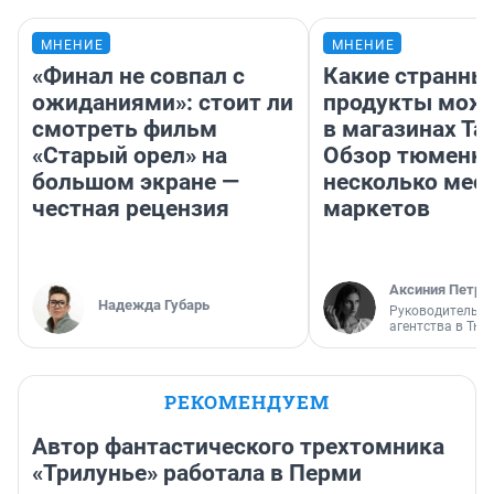
МНЕНИЕ
МНЕНИЕ
«Финал не совпал с
Какие странны
ожиданиями»: стоит ли
продукты можн
смотреть фильм
в магазинах Та
«Старый орел» на
Обзор тюменки
большом экране —
несколько мес
честная рецензия
маркетов
Аксиния Петро
Надежда Губарь
Руководитель м
агентства в Тю
РЕКОМЕНДУЕМ
Автор фантастического трехтомника
«Трилунье» работала в Перми