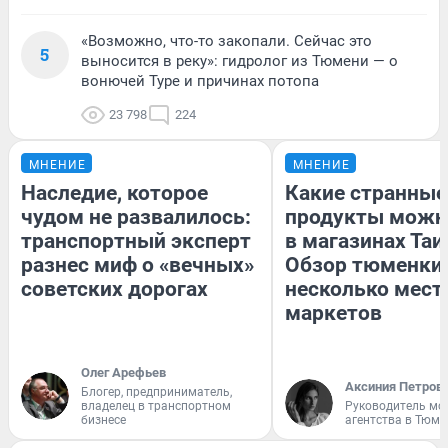
«Возможно, что-то закопали. Сейчас это
5
выносится в реку»: гидролог из Тюмени — о
вонючей Туре и причинах потопа
23 798
224
МНЕНИЕ
МНЕНИЕ
Наследие, которое
Какие странные
чудом не развалилось:
продукты можн
транспортный эксперт
в магазинах Таи
разнес миф о «вечных»
Обзор тюменки 
советских дорогах
несколько мес
маркетов
Олег Арефьев
Аксиния Петров
Блогер, предприниматель,
владелец в транспортном
Руководитель мо
бизнесе
агентства в Тюме