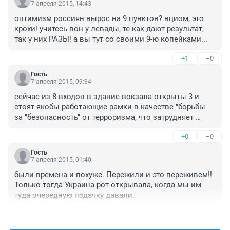
7 апреля 2015, 14:43
оптимизм россиян вырос на 9 пунктов? вциом, это 
крохи! учитесь вон у левады, те как дают результат, 
так у них РАЗЫ! а вы тут со своими 9-ю копейками...
+1
–0
Гость
7 апреля 2015, 09:34
сейчас из 8 входов в здание вокзала открыты 3 и 
стоят якобы работающие рамки в качестве "борьбы" 
за "безопасность" от терроризма, что затрудняет 
перемещение потоков пассажиров которые должны 
+0
–0
быстро и удобно войти-пройти-выйти

Гость
как при антитеррористической паранойе будет 
7 апреля 2015, 01:40
организован въезд в "тоннель" вокзала - как въезд в 
были времена и похуже. Пережили и это переживем!! 
военную часть?
Только тогда Украина рот открывала, когда мы им 
туда очередную подачку давали.
+0
–5