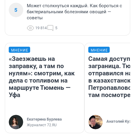
Может столкнуться каждый. Как бороться с
5
бактериальными болезнями овощей —
советы
19 814
5
МНЕНИЕ
МНЕНИЕ
«Заезжаешь на
Самая доступн
заправку, а там по
заграница. Тю
нулям»: смотрим, как
отправился на
дела с топливом на
в казахстански
маршруте Тюмень —
Петропавловск
Уфа
там посмотрет
Екатерина Бурлева
Анатолий Кузн
Журналист 72.RU