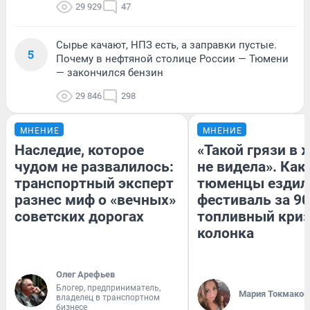
29 929
47
Сырье качают, НПЗ есть, а заправки пустые.
5
Почему в нефтяной столице России — Тюмени
— закончился бензин
29 846
298
МНЕНИЕ
МНЕНИЕ
Наследие, которое
«Такой грязи в 
чудом не развалилось:
не видела». Как
транспортный эксперт
тюменцы ездил
разнес миф о «вечных»
фестиваль за 90
советских дорогах
топливный криз
колонка
Олег Арефьев
Блогер, предприниматель,
Мария Токмаков
владелец в транспортном
бизнесе