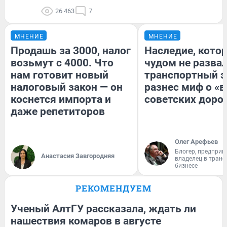
26 463
7
МНЕНИЕ
МНЕНИЕ
Продашь за 3000, налог
Наследие, кото
возьмут с 4000. Что
чудом не разва
нам готовит новый
транспортный э
налоговый закон — он
разнес миф о «
коснется импорта и
советских доро
даже репетиторов
Олег Арефьев
Блогер, предприн
Анастасия Завгородняя
владелец в тран
бизнесе
РЕКОМЕНДУЕМ
Ученый АлтГУ рассказала, ждать ли
нашествия комаров в августе