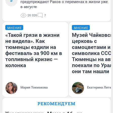
5
предупреждают Раков о переменах в жизни уже
в августе
26 326
7
МНЕНИЕ
МНЕНИЕ
«Такой грязи в жизни
Музей Чайковск
не видела». Как
церковь с
тюменцы ездили на
самоцветами и 
фестиваль за 900 км в
символика СССР
топливный кризис —
Тюменцы на ав
колонка
поехали по Урал
они там нашли
Мария Токмакова
Екатерина Литк
РЕКОМЕНДУЕМ