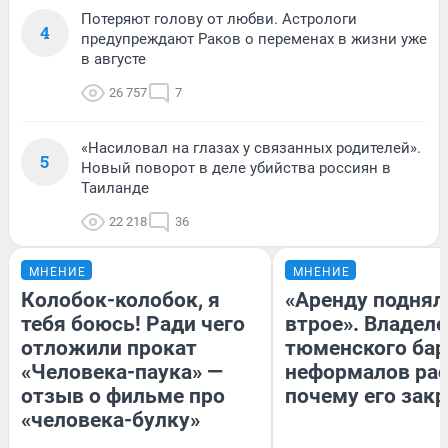
Потеряют голову от любви. Астрологи
4
предупреждают Раков о переменах в жизни уже
в августе
26 757
7
«Насиловал на глазах у связанных родителей».
5
Новый поворот в деле убийства россиян в
Таиланде
22 218
36
МНЕНИЕ
МНЕНИЕ
Колобок-колобок, я
«Аренду поднял
тебя боюсь! Ради чего
втрое». Владел
отложили прокат
тюменского бар
«Человека-паука» —
неформалов рас
отзыв о фильме про
почему его зак
«человека-булку»