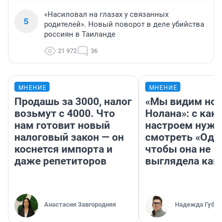
«Насиловал на глазах у связанных
5
родителей». Новый поворот в деле убийства
россиян в Таиланде
21 972
36
МНЕНИЕ
МНЕНИЕ
Продашь за 3000, налог
«Мы видим нов
возьмут с 4000. Что
Нолана»: с как
нам готовит новый
настроем нужн
налоговый закон — он
смотреть «Оди
коснется импорта и
чтобы она не
даже репетиторов
выглядела как
Анастасия Завгородняя
Надежда Губар