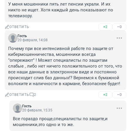
У меня мошенники пять лет пенсии украли. И их 
никто не ищет. Хотя каждый день показывают по 
телевизору.
+2
–0
ОТВЕТИТЬ
Гость
20 февраля, 14:08
Почему при все интенсивной работе по защите от 
кибермошенничества, мошенники всегда 
"опережают" ! Может специалисты по защитам 
слабые , либо нет ничего положительного от того, что 
все наши данные в электронном виде и постоянно 
происходит слив баз данных!? Вернемся к бумажной 
волоките и наличности в кармане, безопаснее будет!
+2
–0
ОТВЕТИТЬ
2
Гость
20 февраля, 15:35
Все гораздо проще,специалисты по защите,и 
мошенники,это одно и то же.