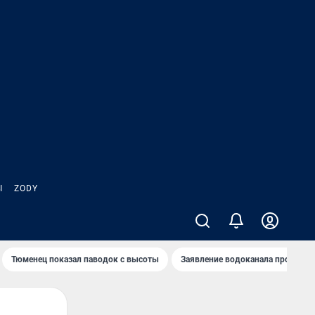
Ы
ZODY
Тюменец показал паводок с высоты
Заявление водоканала про запа