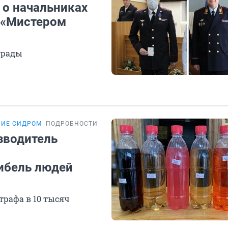
 о начальниках
 «Мистером
грады
НИЕ СИДРОМ
ПОДРОБНОСТИ
зводитель
ибель людей
трафа в 10 тысяч