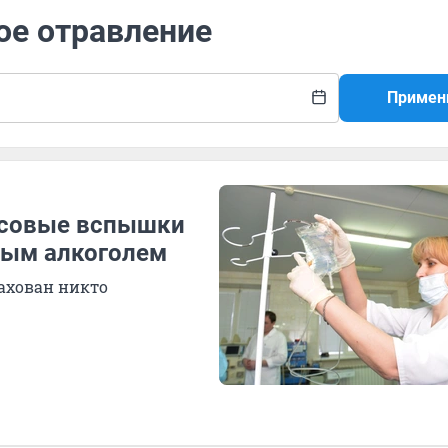
ое отравление
Примен
ссовые вспышки
ным алкоголем
рахован никто