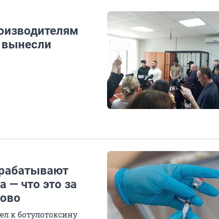
роизводителям
 вынесли
зрабатывают
 — что это за
тово
ел к ботулотоксину