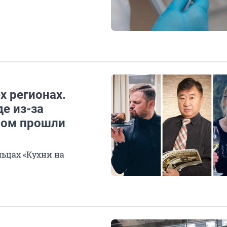
х регионах.
е из-за
мом прошли
льцах «Кухни на