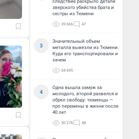
следствие раскрыло детали
зверского убийства брата и
сестры из Тюмени
39 666
47
Значительный объем
3
металла вывезли из Тюмени.
Куда его транспортировали и
зачем
34 695
Одна вышла замуж за
4
молодого, второй развелся и
обрел свободу: тюменцы —
про перемены в жизни после
40 лет
30 276
48