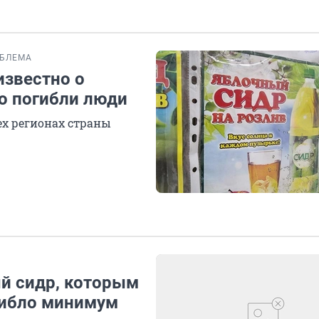
БЛЕМА
известно о
во погибли люди
ех регионах страны
ый сидр, которым
гибло минимум