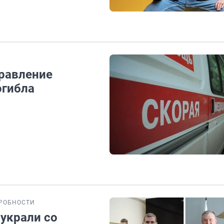
травление
огибла
РОБНОСТИ
украли со