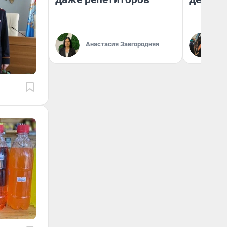
На
Анастасия Завгородняя
От
де