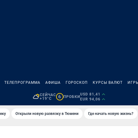
ТЕЛЕПРОГРАММА
АФИША
ГОРОСКОП
КУРСЫ ВАЛЮТ
ИГР
USD 81,41
СЕЙЧАС
6
ПРОБКИ
+19°C
EUR 94,06
еку
Открыли новую развязку в Тюмени
Где начать новую жизнь?