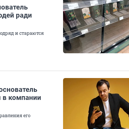
нователь
юдей ради
подряд и стараются
 основатель
 в компании
травления его