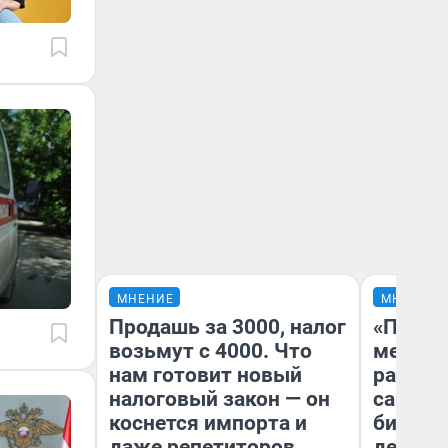
МНЕНИЕ
МНЕНИЕ
Продашь за 3000, налог
«Покуп
возьмут с 4000. Что
мешке»
нам готовит новый
рассказ
налоговый закон — он
самом 
коснется импорта и
бизнес
даже репетиторов
дешевы