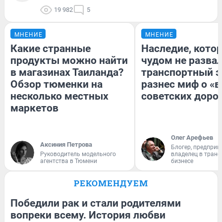
19 982
5
МНЕНИЕ
МНЕНИЕ
Какие странные
Наследие, кото
продукты можно найти
чудом не разва
в магазинах Таиланда?
транспортный э
Обзор тюменки на
разнес миф о «
несколько местных
советских доро
маркетов
Олег Арефьев
Аксиния Петрова
Блогер, предприн
Руководитель модельного
владелец в тран
агентства в Тюмени
бизнесе
РЕКОМЕНДУЕМ
Победили рак и стали родителями
вопреки всему. История любви