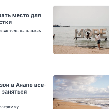
рать место для
стки
оится толп на пляжах
зон в Анапе все-
 заняться
программу