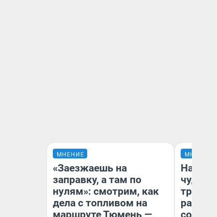
МНЕНИЕ
МНЕНИЕ
«Заезжаешь на
Наслед
заправку, а там по
чудом 
нулям»: смотрим, как
трансп
дела с топливом на
разнес
маршруте Тюмень —
советс