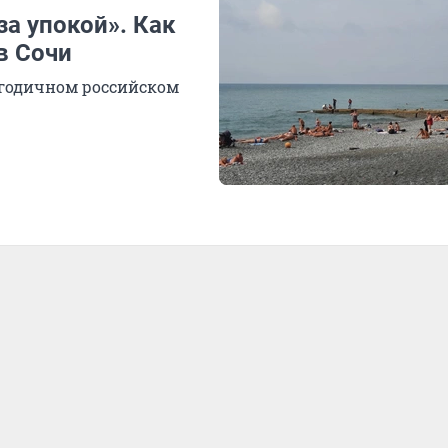
за упокой». Как
в Сочи
огодичном российском