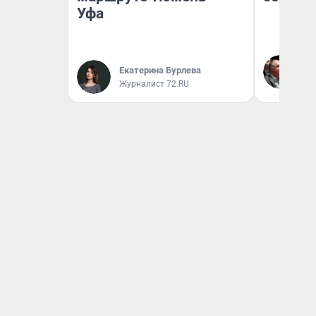
Уфа
Ол
Бл
Екатерина Бурлева
вл
Журналист 72.RU
би