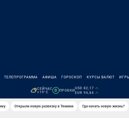
ТЕЛЕПРОГРАММА
АФИША
ГОРОСКОП
КУРСЫ ВАЛЮТ
ИГР
USD 82,17
СЕЙЧАС
0
ПРОБКИ
+19°C
EUR 94,84
еку
Открыли новую развязку в Тюмени
Где начать новую жизнь?