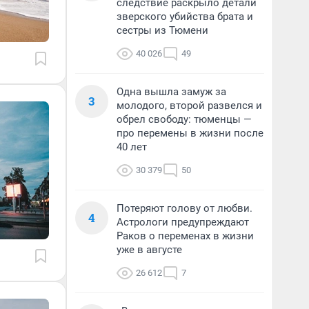
следствие раскрыло детали
зверского убийства брата и
сестры из Тюмени
40 026
49
Одна вышла замуж за
3
молодого, второй развелся и
обрел свободу: тюменцы —
про перемены в жизни после
40 лет
30 379
50
Потеряют голову от любви.
4
Астрологи предупреждают
Раков о переменах в жизни
уже в августе
26 612
7