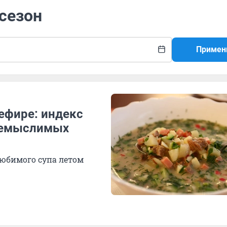
 сезон
Примен
кефире: индекс
 немыслимых
любимого супа летом