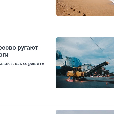
ссово ругают
оги
знают, как ее решить