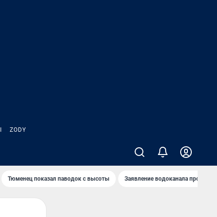
Ы
ZODY
Тюменец показал паводок с высоты
Заявление водоканала про запа