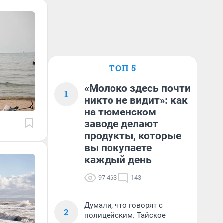
ТОП 5
«Молоко здесь почти
1
никто не видит»: как
на тюменском
заводе делают
продукты, которые
вы покупаете
каждый день
97 463
143
Думали, что говорят с
2
полицейским. Тайское