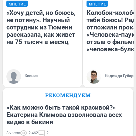
МНЕНИЕ
МНЕНИЕ
«Хочу детей, но боюсь,
Колобок-колобо
не потяну». Научный
тебя боюсь! Рад
сотрудник из Тюмени
отложили прок
рассказала, как живет
«Человека-паук
на 75 тысяч в месяц
отзыв о фильме
«человека-булк
Ксения
Надежда Губарь
РЕКОМЕНДУЕМ
«Как можно быть такой красивой?»
Екатерина Климова взволновала всех
видео в бикини
8 часов
2 462
2