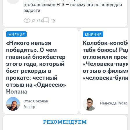
стобалльников ЕГЭ — почему это не повод для
радости
21 712
16
МНЕНИЕ
МНЕНИЕ
«Никого нельзя
Колобок-колобо
победить». О чем
тебя боюсь! Рад
главный блокбастер
отложили прок
этого года, который
«Человека-паук
бьет рекорды в
отзыв о фильме
прокате: честный
«человека-булк
отзыв на «Одиссею»
Нолана
Стас Соколов
Надежда Губарь
Эксперт
РЕКОМЕНДУЕМ