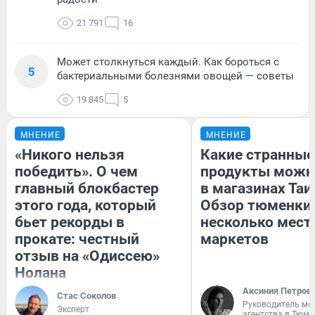
21 791
16
Может столкнуться каждый. Как бороться с
5
бактериальными болезнями овощей — советы
19 845
5
МНЕНИЕ
МНЕНИЕ
«Никого нельзя
Какие странные
победить». О чем
продукты можн
главный блокбастер
в магазинах Таи
этого года, который
Обзор тюменки 
бьет рекорды в
несколько мес
прокате: честный
маркетов
отзыв на «Одиссею»
Нолана
Аксиния Петров
Стас Соколов
Руководитель мо
Эксперт
агентства в Тюме