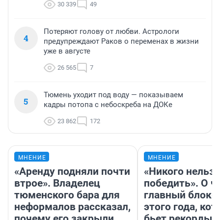
30 339
49
Потеряют голову от любви. Астрологи
4
предупреждают Раков о переменах в жизни
уже в августе
26 565
7
Тюмень уходит под воду — показываем
5
кадры потопа с небоскреба на ДОКе
23 862
172
МНЕНИЕ
МНЕНИЕ
«Аренду подняли почти
«Никого нельз
втрое». Владелец
победить». О ч
тюменского бара для
главный блокб
неформалов рассказал,
этого года, ко
почему его закрыли
бьет рекорды 