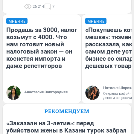
26 214
7
МНЕНИЕ
МНЕНИЕ
Продашь за 3000, налог
«Покупаешь кот
возьмут с 4000. Что
мешке»: тюмен
нам готовит новый
рассказала, как
налоговый закон — он
самом деле уст
коснется импорта и
бизнес со скла
даже репетиторов
дешевых товар
Наталья Шорохо
Анастасия Завгородняя
Открыла кофейну
деньги соцразви
РЕКОМЕНДУЕМ
«Заказали на 3-летие»: перед
убийством жены в Казани турок забрал