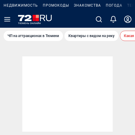
НЕДВИЖИМОСТЬ
ПРОМОКОДЫ
ЗНАКОМСТВА
ПОГОДА
ТЕ
ЧП на аттракционах в Тюмени
Квартиры с видом на реку
Какая