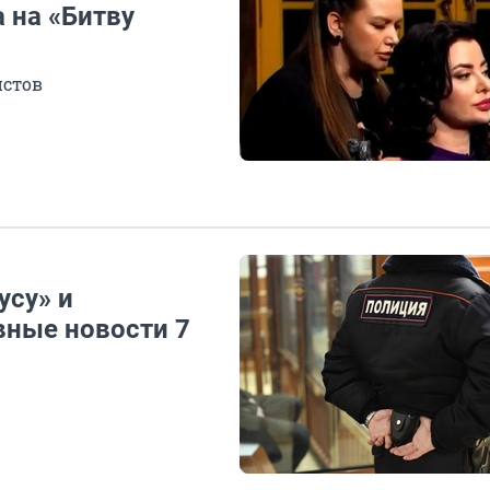
 на «Битву
истов
усу» и
вные новости 7