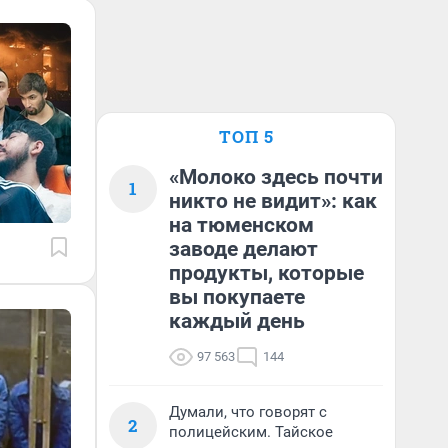
ТОП 5
«Молоко здесь почти
1
никто не видит»: как
на тюменском
заводе делают
продукты, которые
вы покупаете
каждый день
97 563
144
Думали, что говорят с
2
полицейским. Тайское