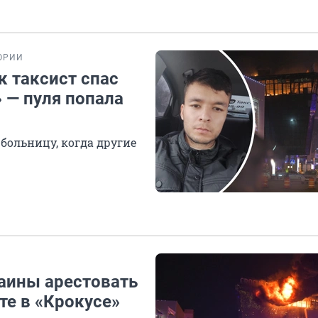
ОРИИ
к таксист спас
» — пуля попала
больницу, когда другие
аины арестовать
кте в «Крокусе»