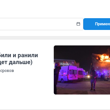
Примен
били и ранили
дет дальше)
 сроков