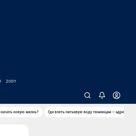
Ы
ZODY
 начать новую жизнь?
Где взять питьевую воду тюменцам — адреса