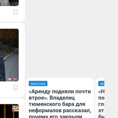
МНЕНИЕ
МНЕНИЕ
«Аренду подняли почти
«Никог
втрое». Владелец
победи
тюменского бара для
главны
неформалов рассказал,
этого г
почему его закрыли
бьет р