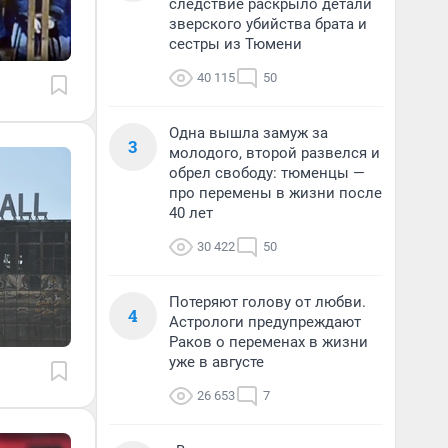
следствие раскрыло детали
зверского убийства брата и
сестры из Тюмени
40 115
50
Одна вышла замуж за
3
молодого, второй развелся и
обрел свободу: тюменцы —
про перемены в жизни после
40 лет
30 422
50
Потеряют голову от любви.
4
Астрологи предупреждают
Раков о переменах в жизни
уже в августе
26 653
7