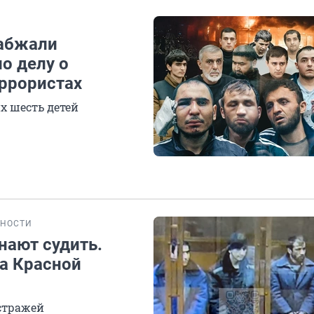
набжали
о делу о
еррористах
х шесть детей
НОСТИ
нают судить.
на Красной
 стражей