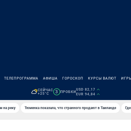
ТЕЛЕПРОГРАММА
АФИША
ГОРОСКОП
КУРСЫ ВАЛЮТ
ИГР
USD 82,17
СЕЙЧАС
3
ПРОБКИ
+25°C
EUR 94,84
м на реку
Тюменка показала, что странного продают в Таиланде
Где