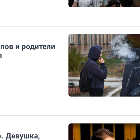
йпов и родители
я
». Девушка,