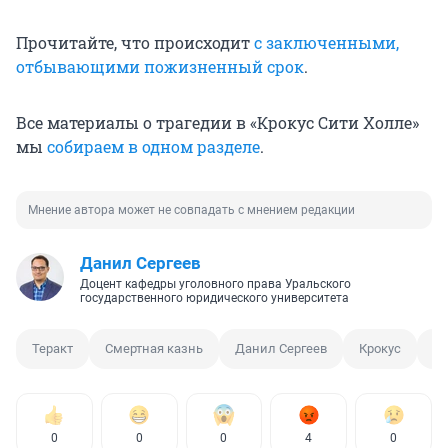
Прочитайте, что происходит
с заключенными,
отбывающими пожизненный срок
.
Все материалы о трагедии в «Крокус Сити Холле»
мы
собираем в одном разделе
.
Мнение автора может не совпадать с мнением редакции
Данил Сергеев
Доцент кафедры уголовного права Уральского
государственного юридического университета
Теракт
Смертная казнь
Данил Сергеев
Крокус
Кр
0
0
0
4
0