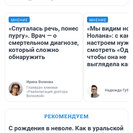
МНЕНИЕ
МНЕНИЕ
«Спуталась речь, понес
«Мы видим нов
пургу». Врач — о
Нолана»: с как
смертельном диагнозе,
настроем нужн
который сложно
смотреть «Оди
обнаружить
чтобы она не
выглядела как
Ирина Волкова
Главврач клиники
Надежда Губар
«Реабилитация доктора
Волковой»
РЕКОМЕНДУЕМ
С рождения в неволе. Как в уральской