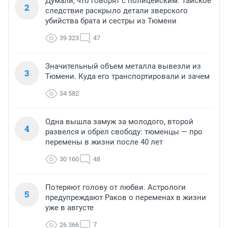
Думали, что говорят с полицейским. Тайское
2
следствие раскрыло детали зверского
убийства брата и сестры из Тюмени
39 323
47
Значительный объем металла вывезли из
3
Тюмени. Куда его транспортировали и зачем
34 582
Одна вышла замуж за молодого, второй
4
развелся и обрел свободу: тюменцы — про
перемены в жизни после 40 лет
30 160
48
Потеряют голову от любви. Астрологи
5
предупреждают Раков о переменах в жизни
уже в августе
26 366
7