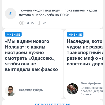
Тюмень уходит под воду — показываем кадры
5
потопа с небоскреба на ДОКе
23 827
172
МНЕНИЕ
МНЕНИЕ
«Мы видим нового
Наследие, кото
Нолана»: с каким
чудом не разва
настроем нужно
транспортный э
смотреть «Одиссею»,
разнес миф о «
чтобы она не
советских доро
выглядела как фиаско
Олег Арефьев
Блогер, предприн
Надежда Губарь
владелец в тран
бизнесе
РЕКОМЕНДУЕМ