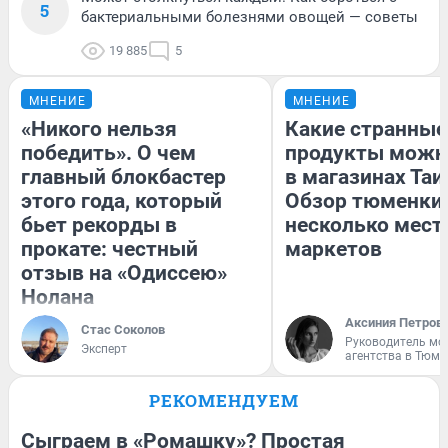
5
бактериальными болезнями овощей — советы
19 885
5
МНЕНИЕ
МНЕНИЕ
«Никого нельзя
Какие странные
победить». О чем
продукты можн
главный блокбастер
в магазинах Таи
этого года, который
Обзор тюменки 
бьет рекорды в
несколько мес
прокате: честный
маркетов
отзыв на «Одиссею»
Нолана
Аксиния Петров
Стас Соколов
Руководитель мо
Эксперт
агентства в Тюме
РЕКОМЕНДУЕМ
Сыграем в «Ромашку»? Простая