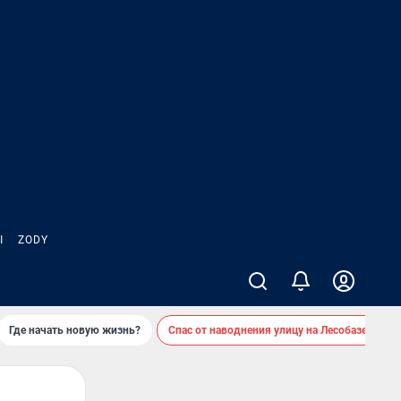
Ы
ZODY
Где начать новую жизнь?
Спас от наводнения улицу на Лесобазе
Д