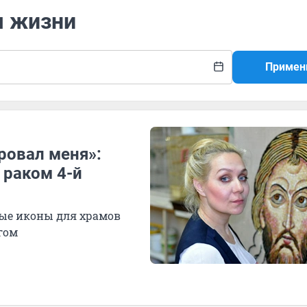
я жизни
Примен
ровал меня»:
 раком 4-й
ные иконы для храмов
гом