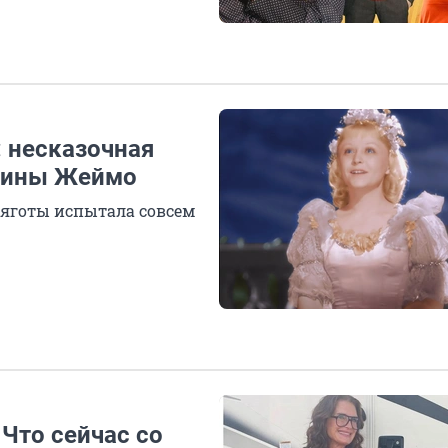
: несказочная
Янины Жеймо
 тяготы испытала совсем
Что сейчас со