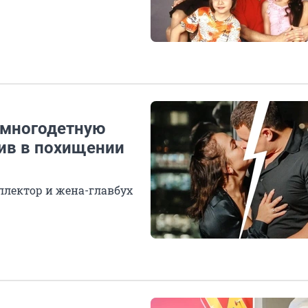
 многодетную
нив в похищении
ллектор и жена-главбух