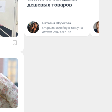
дешевых товаров
Наталья Шорохова
Ек
Открыла кофейную точку на
ди
деньги соцразвития
не