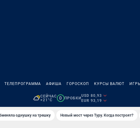
ТЕЛЕПРОГРАММА
АФИША
ГОРОСКОП
КУРСЫ ВАЛЮТ
ИГР
USD 80,93
СЕЙЧАС
0
ПРОБКИ
+21°C
EUR 93,19
бменяла однушку на трешку
Новый мост через Туру. Когда построят?