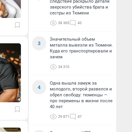
следствие раскрыло детали
зверского убийства брата и
сестры из Тюмени
38 365
43
Значительный объем
3
металла вывезли из Тюмени.
Куда его транспортировали и
зачем
34 310
Одна вышла замуж за
4
молодого, второй развелся и
обрел свободу: тюменцы —
про перемены в жизни после
40 лет
29 871
47