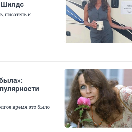
к Шилдс
ь, писатель и
 была»:
опулярности
олгое время это было