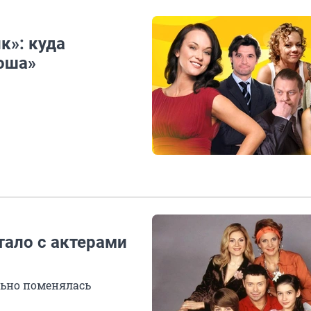
к»: куда
оша»
тало с актерами
льно поменялась