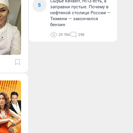
Сырье качают, НПЗ есть, а
5
заправки пустые. Почему в
нефтяной столице России —
Тюмени — закончился
бензин
29 784
298