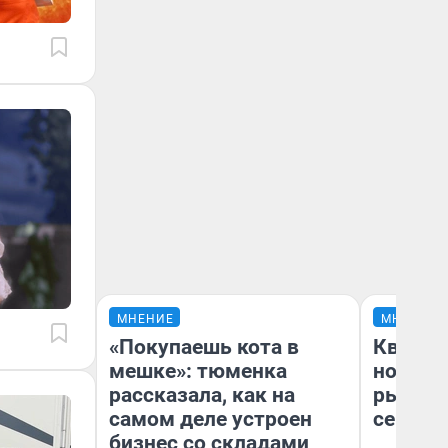
МНЕНИЕ
МНЕНИЕ
«Покупаешь кота в
Кварти
мешке»: тюменка
но деш
рассказала, как на
рынок 
самом деле устроен
сейчас
бизнес со складами