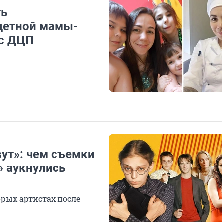
ть
детной мамы-
 с ДЦП
ут»: чем съемки
» аукнулись
орых артистах после