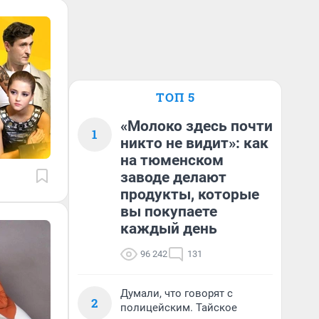
ТОП 5
«Молоко здесь почти
1
никто не видит»: как
на тюменском
заводе делают
продукты, которые
вы покупаете
каждый день
96 242
131
Думали, что говорят с
2
полицейским. Тайское