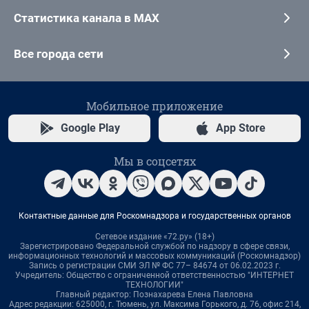
Статистика канала в MAX
Все города сети
Мобильное приложение
Google Play
App Store
Мы в соцсетях
Контактные данные для Роскомнадзора и государственных органов
Сетевое издание «72.ру» (18+)
Зарегистрировано Федеральной службой по надзору в сфере связи,
информационных технологий и массовых коммуникаций (Роскомнадзор)
Запись о регистрации СМИ ЭЛ № ФС 77– 84674 от 06.02.2023 г.
Учредитель: Общество с ограниченной ответственностью "ИНТЕРНЕТ
ТЕХНОЛОГИИ"
Главный редактор: Познахарева Елена Павловна
Адрес редакции: 625000, г. Тюмень, ул. Максима Горького, д. 76, офис 214,