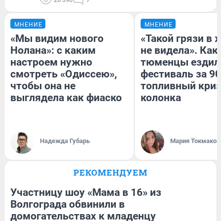
МНЕНИЕ
МНЕНИЕ
«Мы видим нового
«Такой грязи в 
Нолана»: с каким
не видела». Как
настроем нужно
тюменцы ездил
смотреть «Одиссею»,
фестиваль за 90
чтобы она не
топливный криз
выглядела как фиаско
колонка
Надежда Губарь
Мария Токмаков
РЕКОМЕНДУЕМ
Участницу шоу «Мама в 16» из
Волгограда обвинили в
домогательствах к младенцу