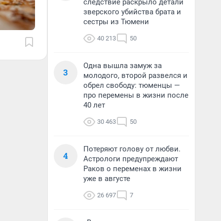
следствие раскрыло детали
зверского убийства брата и
сестры из Тюмени
40 213
50
Одна вышла замуж за
3
молодого, второй развелся и
обрел свободу: тюменцы —
про перемены в жизни после
40 лет
30 463
50
Потеряют голову от любви.
4
Астрологи предупреждают
Раков о переменах в жизни
уже в августе
26 697
7