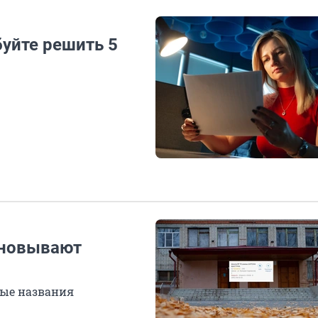
буйте решить 5
еновывают
вые названия