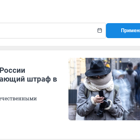
Примен
 России
вающий штраф в
течественными