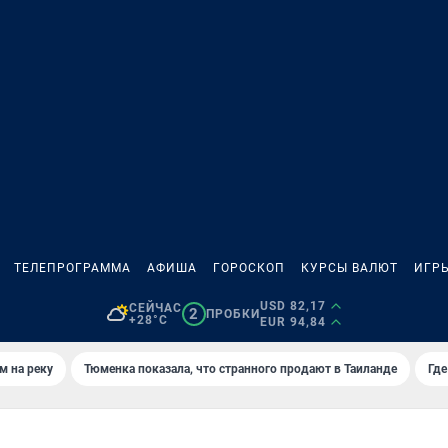
ТЕЛЕПРОГРАММА
АФИША
ГОРОСКОП
КУРСЫ ВАЛЮТ
ИГР
USD 82,17
СЕЙЧАС
2
ПРОБКИ
+28°C
EUR 94,84
м на реку
Тюменка показала, что странного продают в Таиланде
Где