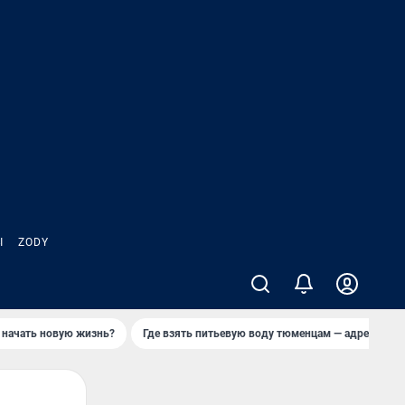
Ы
ZODY
 начать новую жизнь?
Где взять питьевую воду тюменцам — адреса