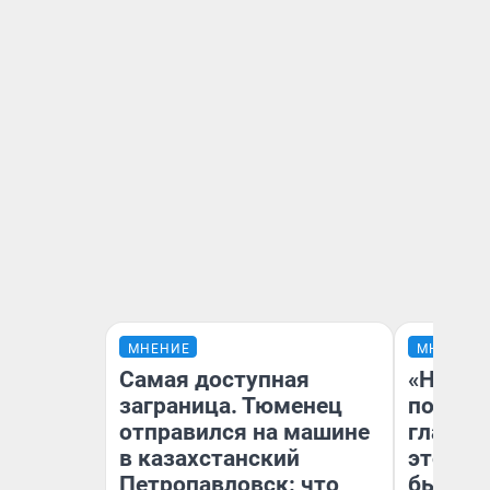
МНЕНИЕ
МНЕНИЕ
Самая доступная
«Никог
заграница. Тюменец
победи
отправился на машине
главны
в казахстанский
этого г
Петропавловск: что
бьет р