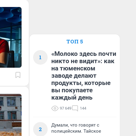
ТОП 5
«Молоко здесь почти
1
никто не видит»: как
на тюменском
заводе делают
продукты, которые
вы покупаете
каждый день
97 649
144
Думали, что говорят с
2
полицейским. Тайское