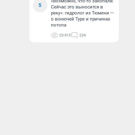
«Возможно, что-то закопали.
5
Сейчас это выносится в
реку»: гидролог из Тюмени —
о вонючей Туре и причинах
потопа
23 815
224