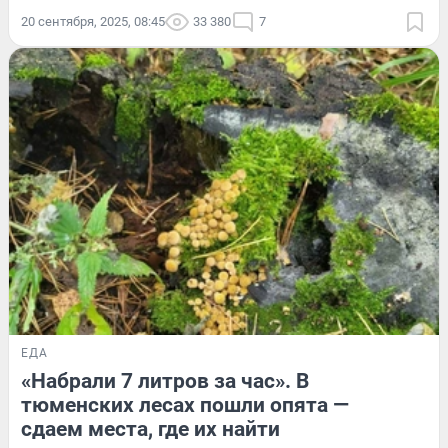
20 сентября, 2025, 08:45
33 380
7
ЕДА
«Набрали 7 литров за час». В
тюменских лесах пошли опята —
сдаем места, где их найти