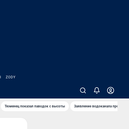
Ы
ZODY
Тюменец показал паводок с высоты
Заявление водоканала про запа