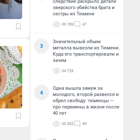
следствие раскрыло детали
зверского убийства брата и
сестры из Тюмени
39 789
47
Значительный объем
3
металла вывезли из Тюмени.
Куда его транспортировали и
зачем
34 728
Одна вышла замуж за
4
молодого, второй развелся и
обрел свободу: тюменцы —
про перемены в жизни после
40 лет
30 302
49