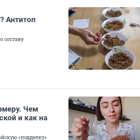
ь? Антитоп
по составу
змеру. Чем
ской и как на
тайскую «подделку»