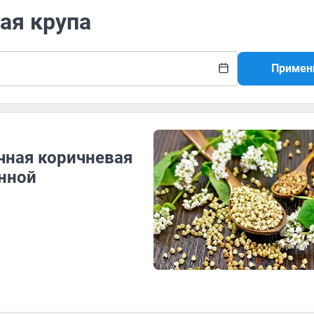
вая крупа
Примен
чная коричневая
енной