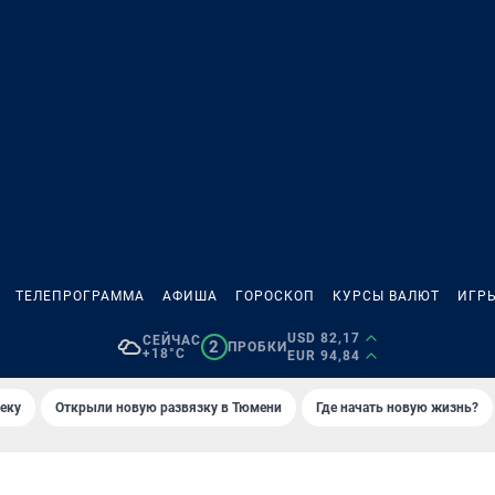
ТЕЛЕПРОГРАММА
АФИША
ГОРОСКОП
КУРСЫ ВАЛЮТ
ИГР
USD 82,17
СЕЙЧАС
2
ПРОБКИ
+18°C
EUR 94,84
еку
Открыли новую развязку в Тюмени
Где начать новую жизнь?