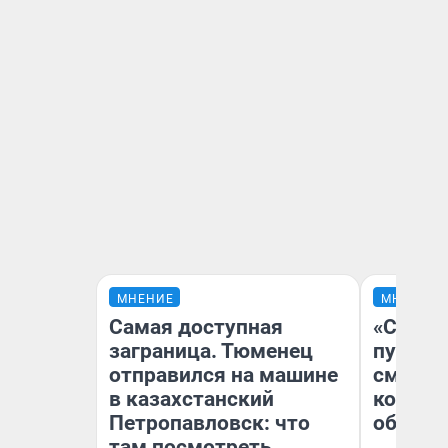
МНЕНИЕ
МНЕНИЕ
Самая доступная
«Спутал
заграница. Тюменец
пургу».
отправился на машине
смерте
в казахстанский
которы
Петропавловск: что
обнару
там посмотреть