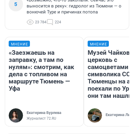
«Возможно, что-то закопали. Сейчас это
5
выносится в реку»: гидролог из Тюмени — о
вонючей Туре и причинах потопа
23 784
224
МНЕНИЕ
МНЕНИЕ
«Заезжаешь на
Музей Чайковс
заправку, а там по
церковь с
нулям»: смотрим, как
самоцветами и
дела с топливом на
символика ССС
маршруте Тюмень —
Тюменцы на ав
Уфа
поехали по Ура
они там нашли
Екатерина Бурлева
Екатерина Лит
Журналист 72.RU