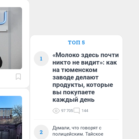
ТОП 5
«Молоко здесь почти
1
никто не видит»: как
на тюменском
заводе делают
продукты, которые
вы покупаете
каждый день
97 705
144
Думали, что говорят с
2
полицейским. Тайское