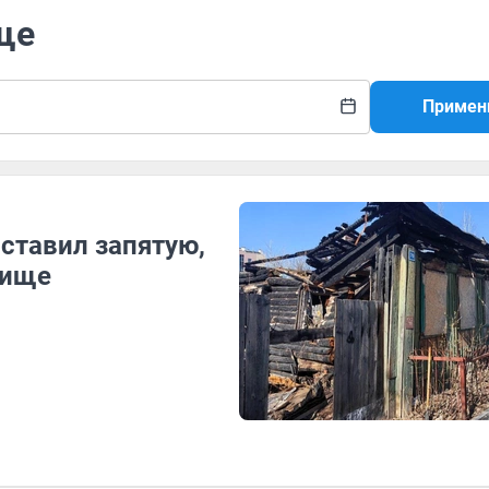
ще
Примен
оставил запятую,
дище