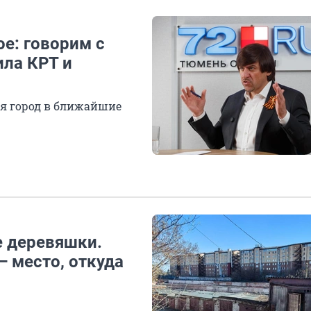
е: говорим с
ла КРТ и
ся город в ближайшие
 деревяшки.
 место, откуда