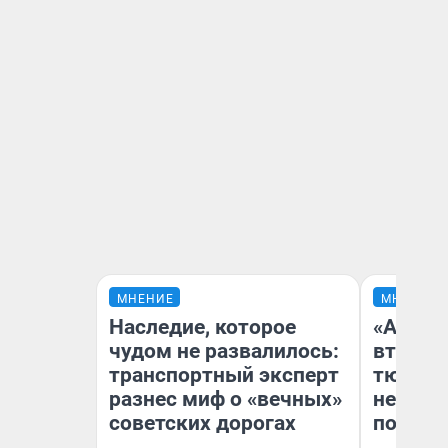
МНЕНИЕ
МНЕНИЕ
Наследие, которое
«Аренд
чудом не развалилось:
втрое»
транспортный эксперт
тюменс
разнес миф о «вечных»
неформ
советских дорогах
почему