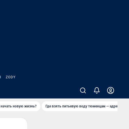
Ы
ZODY
 начать новую жизнь?
Где взять питьевую воду тюменцам — адреса