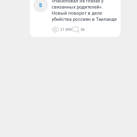
«Насиловал на глазах у
5
связанных родителей».
Новый поворот в деле
убийства россиян в Таиланде
21 899
36