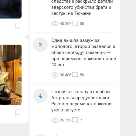
следствие раскрыло детали
зверского убийства брата и
сестры из Тюмени
40 267
50
Одна вышла замуж за
3
молодого, второй развелся и
обрел свободу: тюменцы —
про перемены в жизни после
40 лет
30 486
50
Потеряют голову от любви.
4
Астрологи предупреждают
Раков о переменах в жизни
уже в августе
26 729
7