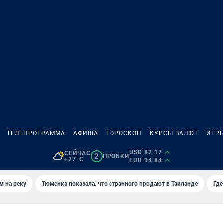
ТЕЛЕПРОГРАММА
АФИША
ГОРОСКОП
КУРСЫ ВАЛЮТ
ИГР
USD 82,17
СЕЙЧАС
2
ПРОБКИ
+27°C
EUR 94,84
м на реку
Тюменка показала, что странного продают в Таиланде
Где