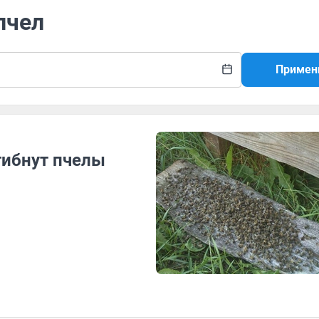
пчел
Примен
гибнут пчелы