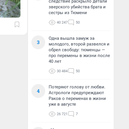
следствие раскрыло детали
зверского убийства брата и
сестры из Тюмени
40 247
50
Одна вышла замуж за
3
молодого, второй развелся и
обрел свободу: тюменцы —
про перемены в жизни после
40 лет
30 484
50
Потеряют голову от любви.
4
Астрологи предупреждают
Раков о переменах в жизни
уже в августе
26 721
7