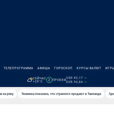
ТЕЛЕПРОГРАММА
АФИША
ГОРОСКОП
КУРСЫ ВАЛЮТ
ИГР
USD 82,17
СЕЙЧАС
2
ПРОБКИ
+28°C
EUR 94,84
м на реку
Тюменка показала, что странного продают в Таиланде
Где