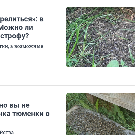
релиться»: в
 Можно ли
астрофу?
ки, а возможные
 но вы не
нка тюменки о
яйства