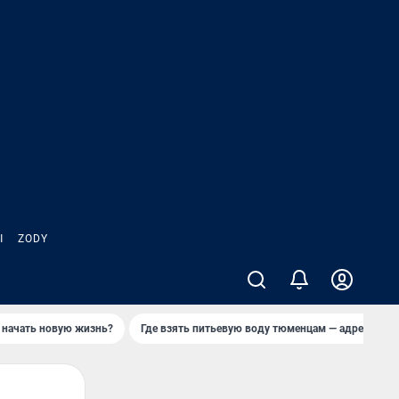
Ы
ZODY
 начать новую жизнь?
Где взять питьевую воду тюменцам — адреса