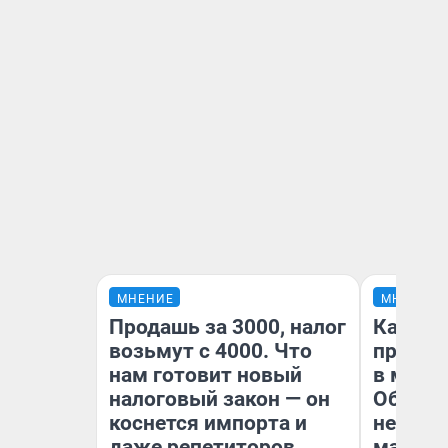
МНЕНИЕ
МНЕНИЕ
Продашь за 3000, налог
Какие 
возьмут с 4000. Что
продук
нам готовит новый
в мага
налоговый закон — он
Обзор 
коснется импорта и
нескол
даже репетиторов
маркет