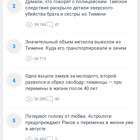
Думали, что говорят с полицейским. Тайское
2
следствие раскрыло детали зверского
убийства брата и сестры из Тюмени
39 744
47
Значительный объем металла вывезли из
3
Тюмени. Куда его транспортировали и зачем
34 715
Одна вышла замуж за молодого, второй
4
развелся и обрел свободу: тюменцы — про
перемены в жизни после 40 лет
30 286
48
Потеряют голову от любви. Астрологи
5
предупреждают Раков о переменах в жизни уже
в августе
26 495
7