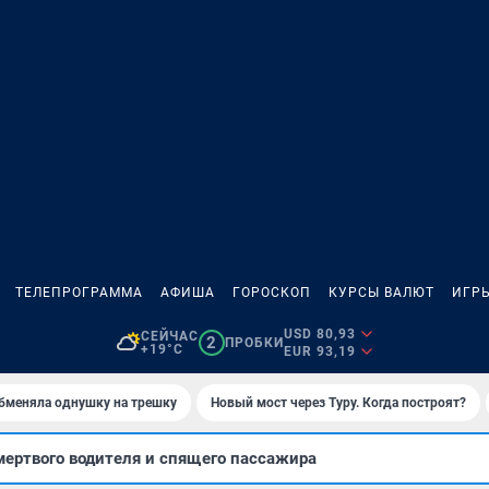
ТЕЛЕПРОГРАММА
АФИША
ГОРОСКОП
КУРСЫ ВАЛЮТ
ИГР
USD 80,93
СЕЙЧАС
2
ПРОБКИ
+19°C
EUR 93,19
бменяла однушку на трешку
Новый мост через Туру. Когда построят?
ертвого водителя и спящего пассажира