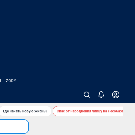
Ы
ZODY
Где начать новую жизнь?
Спас от наводнения улицу на Лесобазе
Д