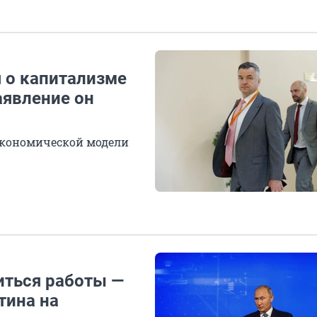
 о капитализме
аявление он
экономической модели
ться работы —
тина на