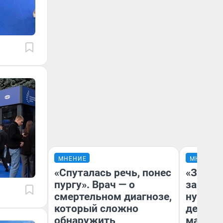
МНЕНИЕ
МНЕНИЕ
«Спуталась речь, понес
«Заезж
пургу». Врач — о
заправк
смертельном диагнозе,
нулям»
который сложно
дела с
обнаружить
маршру