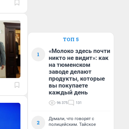
ТОП 5
«Молоко здесь почти
1
никто не видит»: как
на тюменском
заводе делают
продукты, которые
вы покупаете
каждый день
96 375
131
Думали, что говорят с
2
полицейским. Тайское