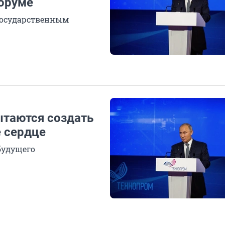
оруме
 государственным
ытаются создать
 сердце
будущего