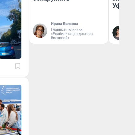
Уфа
Ирина Волкова
Главврач клиники
Ек
«Реабилитация доктора
Жу
Волковой»