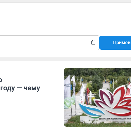
Примен
о
году — чему