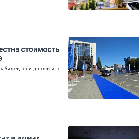
вестна стоимость
е
 билет, но и доплатить
ках и домах