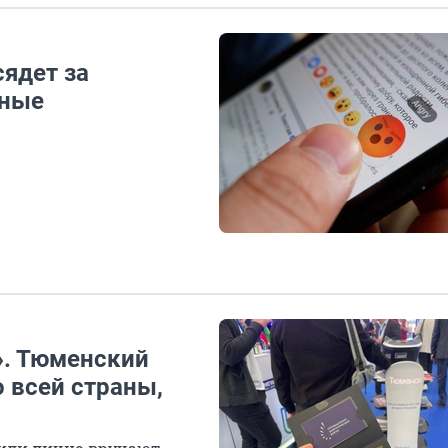
ядет за
вные
». Тюменский
 всей страны,