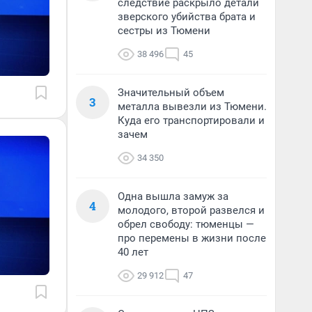
следствие раскрыло детали
зверского убийства брата и
сестры из Тюмени
38 496
45
Значительный объем
3
металла вывезли из Тюмени.
Куда его транспортировали и
зачем
34 350
Одна вышла замуж за
4
молодого, второй развелся и
обрел свободу: тюменцы —
про перемены в жизни после
40 лет
29 912
47