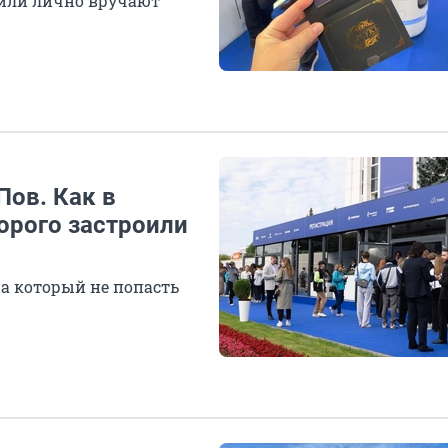
 или лично вручают
ов. Как в
орого застроили
а который не попасть