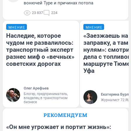
вонючей Туре и причинах потопа
23 837
224
МНЕНИЕ
МНЕНИЕ
Наследие, которое
«Заезжаешь на
чудом не развалилось:
заправку, а там 
транспортный эксперт
нулям»: смотри
разнес миф о «вечных»
дела с топливом
советских дорогах
маршруте Тюме
Уфа
Олег Арефьев
Блогер, предприниматель,
Екатерина Бурле
владелец в транспортном
Журналист 72.RU
бизнесе
РЕКОМЕНДУЕМ
«Он мне угрожает и портит жизнь»: