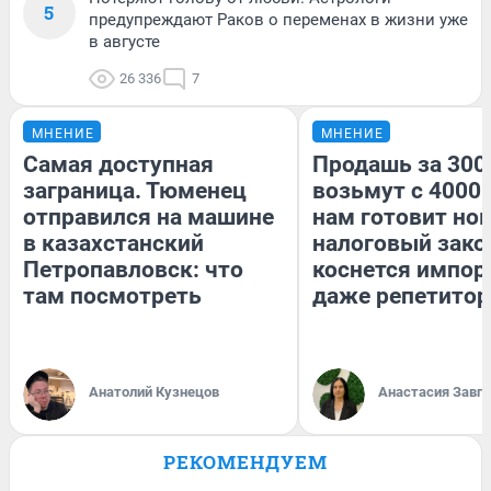
5
предупреждают Раков о переменах в жизни уже
в августе
26 336
7
МНЕНИЕ
МНЕНИЕ
Самая доступная
Продашь за 3000
заграница. Тюменец
возьмут с 4000.
отправился на машине
нам готовит но
в казахстанский
налоговый зако
Петропавловск: что
коснется импор
там посмотреть
даже репетитор
Анатолий Кузнецов
Анастасия Завг
РЕКОМЕНДУЕМ