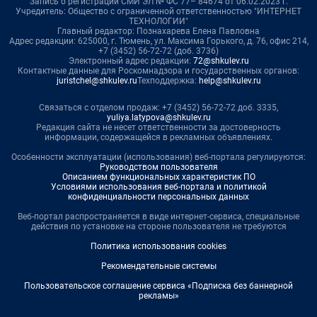
Запись о регистрации СМИ ЭЛ № ФС 77– 84674 от 06.02.2023 г.
Учредитель: Общество с ограниченной ответственностью "ИНТЕРНЕТ
ТЕХНОЛОГИИ"
Главный редактор: Познахарева Елена Павловна
Адрес редакции: 625000, г. Тюмень, ул. Максима Горького, д. 76, офис 214,
+7 (3452) 56-72-72 (доб. 3736)
Электронный адрес редакции:
72@shkulev.ru
Контактные данные для Роскомнадзора и государственных органов:
juristchel@shkulev.ru
Техподдержка:
help@shkulev.ru
Связаться с отделом продаж: +7 (3452) 56-72-72 доб. 3335,
yuliya.latypova@shkulev.ru
Редакция сайта не несет ответственности за достоверность
информации, содержащейся в рекламных объявлениях.
Особенности эксплуатации (использования) веб-портала регулируются:
Руководством пользователя
Описанием функциональных характеристик ПО
Условиями использования веб-портала и политикой
конфиденциальности персональных данных
Веб-портал распространяется в виде интернет-сервиса, специальные
действия по установке на стороне пользователя не требуются
Политика использования cookies
Рекомендательные системы
Пользовательское соглашение сервиса «Подписка без баннерной
рекламы»