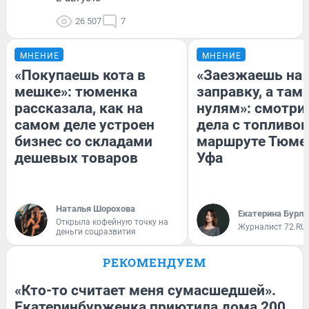
26 507
7
МНЕНИЕ
МНЕНИЕ
«Покупаешь кота в
«Заезжаешь на
мешке»: тюменка
заправку, а там 
рассказала, как на
нулям»: смотри
самом деле устроен
дела с топливом
бизнес со складами
маршруте Тюме
дешевых товаров
Уфа
Наталья Шорохова
Екатерина Бурле
Открыла кофейную точку на
Журналист 72.RU
деньги соцразвития
РЕКОМЕНДУЕМ
«Кто-то считает меня сумасшедшей».
Екатеринбурженка приютила дома 200