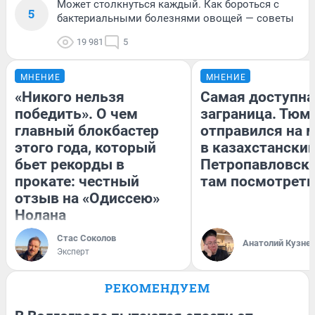
Может столкнуться каждый. Как бороться с
5
бактериальными болезнями овощей — советы
19 981
5
МНЕНИЕ
МНЕНИЕ
«Никого нельзя
Самая доступна
победить». О чем
заграница. Тюм
главный блокбастер
отправился на 
этого года, который
в казахстански
бьет рекорды в
Петропавловск:
прокате: честный
там посмотреть
отзыв на «Одиссею»
Нолана
Стас Соколов
Анатолий Кузне
Эксперт
РЕКОМЕНДУЕМ