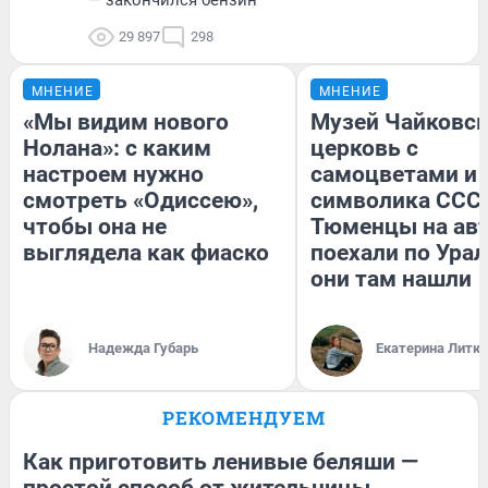
29 897
298
МНЕНИЕ
МНЕНИЕ
«Мы видим нового
Музей Чайковск
Нолана»: с каким
церковь с
настроем нужно
самоцветами и 
смотреть «Одиссею»,
символика СССР
чтобы она не
Тюменцы на ав
выглядела как фиаско
поехали по Урал
они там нашли
Надежда Губарь
Екатерина Литк
РЕКОМЕНДУЕМ
Как приготовить ленивые беляши —
простой способ от жительницы