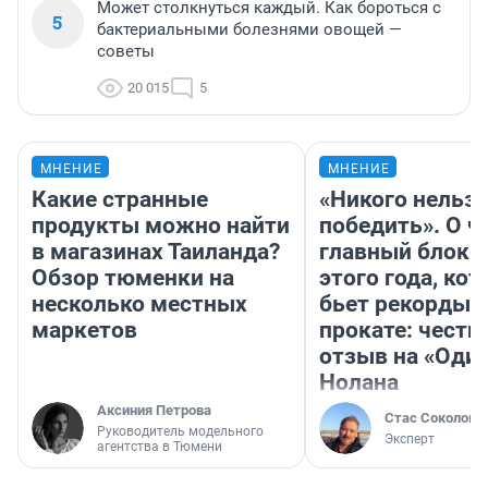
Может столкнуться каждый. Как бороться с
5
бактериальными болезнями овощей —
советы
20 015
5
МНЕНИЕ
МНЕНИЕ
Какие странные
«Никого нельз
продукты можно найти
победить». О ч
в магазинах Таиланда?
главный блокб
Обзор тюменки на
этого года, ко
несколько местных
бьет рекорды 
маркетов
прокате: честн
отзыв на «Оди
Нолана
Аксиния Петрова
Стас Соколов
Руководитель модельного
Эксперт
агентства в Тюмени