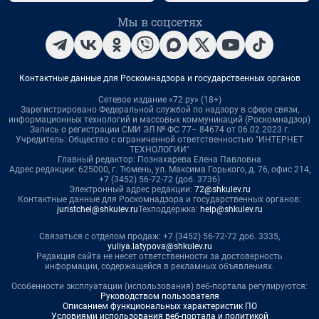
Мы в соцсетях
Контактные данные для Роскомнадзора и государственных органов
Сетевое издание «72.ру» (18+)
Зарегистрировано Федеральной службой по надзору в сфере связи,
информационных технологий и массовых коммуникаций (Роскомнадзор)
Запись о регистрации СМИ ЭЛ № ФС 77– 84674 от 06.02.2023 г.
Учредитель: Общество с ограниченной ответственностью "ИНТЕРНЕТ
ТЕХНОЛОГИИ"
Главный редактор: Познахарева Елена Павловна
Адрес редакции: 625000, г. Тюмень, ул. Максима Горького, д. 76, офис 214,
+7 (3452) 56-72-72 (доб. 3736)
Электронный адрес редакции:
72@shkulev.ru
Контактные данные для Роскомнадзора и государственных органов:
juristchel@shkulev.ru
Техподдержка:
help@shkulev.ru
Связаться с отделом продаж: +7 (3452) 56-72-72 доб. 3335,
yuliya.latypova@shkulev.ru
Редакция сайта не несет ответственности за достоверность
информации, содержащейся в рекламных объявлениях.
Особенности эксплуатации (использования) веб-портала регулируются:
Руководством пользователя
Описанием функциональных характеристик ПО
Условиями использования веб-портала и политикой