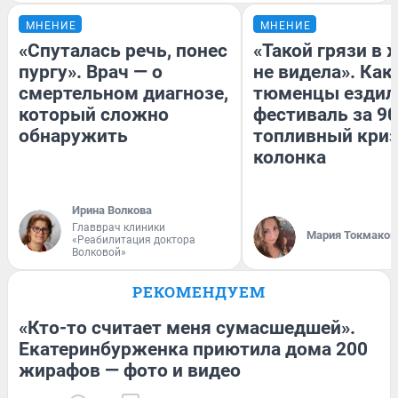
МНЕНИЕ
МНЕНИЕ
«Спуталась речь, понес
«Такой грязи в 
пургу». Врач — о
не видела». Как
смертельном диагнозе,
тюменцы ездил
который сложно
фестиваль за 90
обнаружить
топливный криз
колонка
Ирина Волкова
Главврач клиники
Мария Токмаков
«Реабилитация доктора
Волковой»
РЕКОМЕНДУЕМ
«Кто-то считает меня сумасшедшей».
Екатеринбурженка приютила дома 200
жирафов — фото и видео