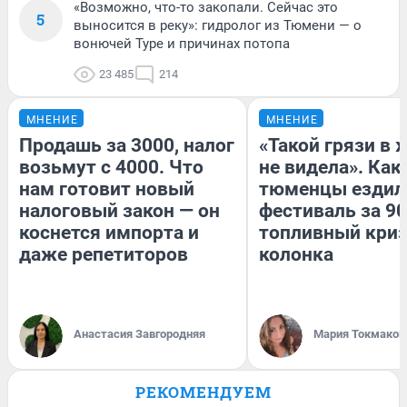
«Возможно, что-то закопали. Сейчас это
5
выносится в реку»: гидролог из Тюмени — о
вонючей Туре и причинах потопа
23 485
214
МНЕНИЕ
МНЕНИЕ
Продашь за 3000, налог
«Такой грязи в 
возьмут с 4000. Что
не видела». Как
нам готовит новый
тюменцы ездил
налоговый закон — он
фестиваль за 90
коснется импорта и
топливный криз
даже репетиторов
колонка
Анастасия Завгородняя
Мария Токмаков
РЕКОМЕНДУЕМ