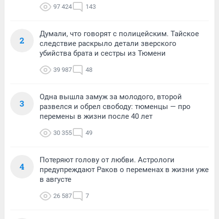
97 424
143
Думали, что говорят с полицейским. Тайское
2
следствие раскрыло детали зверского
убийства брата и сестры из Тюмени
39 987
48
Одна вышла замуж за молодого, второй
3
развелся и обрел свободу: тюменцы — про
перемены в жизни после 40 лет
30 355
49
Потеряют голову от любви. Астрологи
4
предупреждают Раков о переменах в жизни уже
в августе
26 587
7