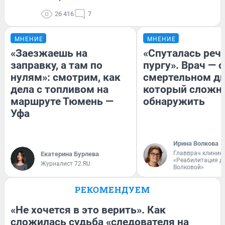
26 416
7
МНЕНИЕ
МНЕНИЕ
«Заезжаешь на
«Спуталась речь
заправку, а там по
пургу». Врач — о
нулям»: смотрим, как
смертельном ди
дела с топливом на
который сложн
маршруте Тюмень —
обнаружить
Уфа
Ирина Волкова
Главврач клиник
Екатерина Бурлева
«Реабилитация д
Журналист 72.RU
Волковой»
РЕКОМЕНДУЕМ
«Не хочется в это верить». Как
сложилась судьба «следователя на