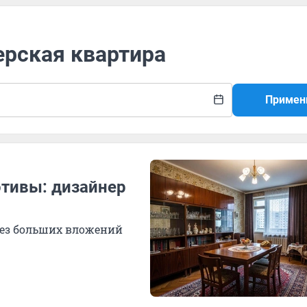
ерская квартира
Примен
отивы: дизайнер
 без больших вложений