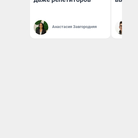
Анастасия Завгородняя
На