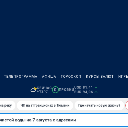
ТЕЛЕПРОГРАММА
АФИША
ГОРОСКОП
КУРСЫ ВАЛЮТ
ИГР
USD 81,41
СЕЙЧАС
0
ПРОБКИ
+12°C
EUR 94,06
на реку
ЧП на аттракционах в Тюмени
Где начать новую жизнь?
чистой воды на 7 августа с адресами