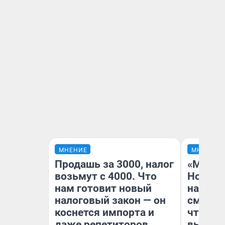
МНЕНИЕ
МНЕНИЕ
Продашь за 3000, налог
«Мы ви
возьмут с 4000. Что
Нолана
нам готовит новый
настро
налоговый закон — он
смотре
коснется импорта и
чтобы 
даже репетиторов
выгляд