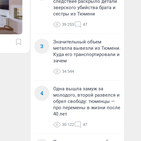
следствие раскрыло детали
зверского убийства брата и
сестры из Тюмени
39 253
47
Значительный объем
3
металла вывезли из Тюмени.
Куда его транспортировали и
зачем
34 544
Одна вышла замуж за
4
молодого, второй развелся и
обрел свободу: тюменцы —
про перемены в жизни после
40 лет
30 122
47