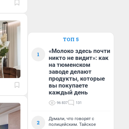
ТОП 5
«Молоко здесь почти
1
никто не видит»: как
на тюменском
заводе делают
продукты, которые
вы покупаете
каждый день
96 837
131
Думали, что говорят с
2
полицейским. Тайское