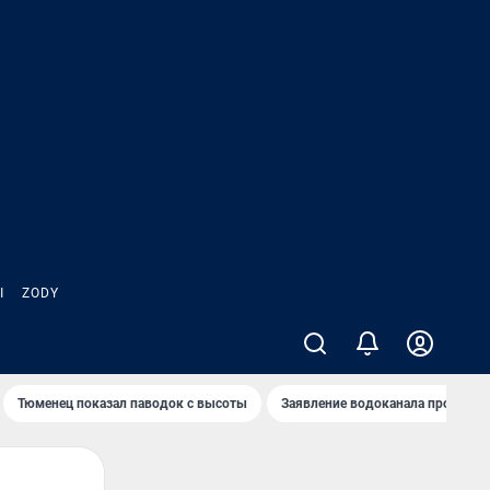
Ы
ZODY
Тюменец показал паводок с высоты
Заявление водоканала про запа