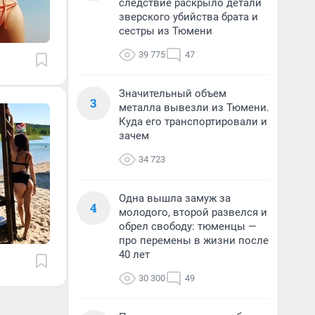
следствие раскрыло детали
зверского убийства брата и
сестры из Тюмени
39 775
47
Значительный объем
3
металла вывезли из Тюмени.
Куда его транспортировали и
зачем
34 723
Одна вышла замуж за
4
молодого, второй развелся и
обрел свободу: тюменцы —
про перемены в жизни после
40 лет
30 300
49