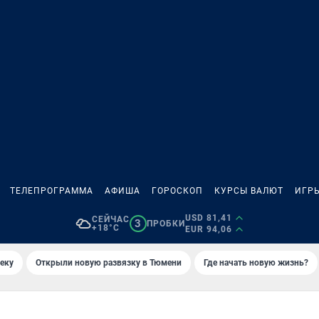
ТЕЛЕПРОГРАММА
АФИША
ГОРОСКОП
КУРСЫ ВАЛЮТ
ИГР
USD 81,41
СЕЙЧАС
3
ПРОБКИ
+18°C
EUR 94,06
еку
Открыли новую развязку в Тюмени
Где начать новую жизнь?