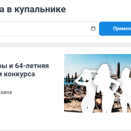
а в купальнике
Примен
ры и 64-летняя
м конкурса
жанок