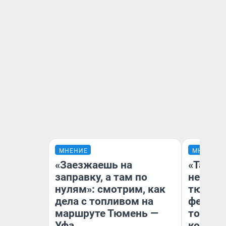
МНЕНИЕ
МНЕНИЕ
«Заезжаешь на
«Такой
заправку, а там по
не виде
нулям»: смотрим, как
тюменц
дела с топливом на
фестива
маршруте Тюмень —
топлив
Уфа
колонк