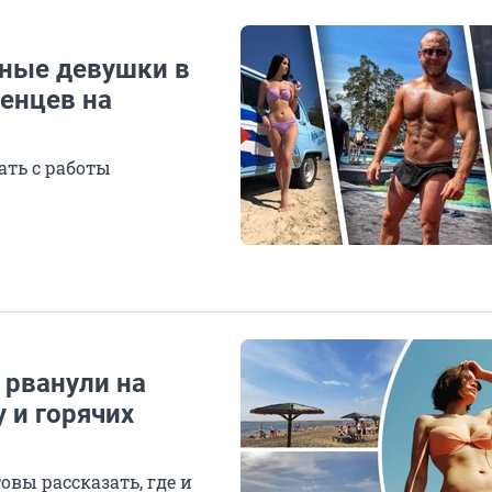
ные девушки в
енцев на
ать с работы
рванули на
 и горячих
вы рассказать, где и