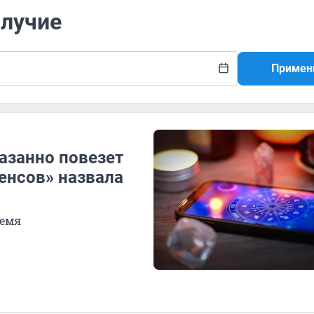
олучие
Примен
азанно повезет
енсов» назвала
ремя