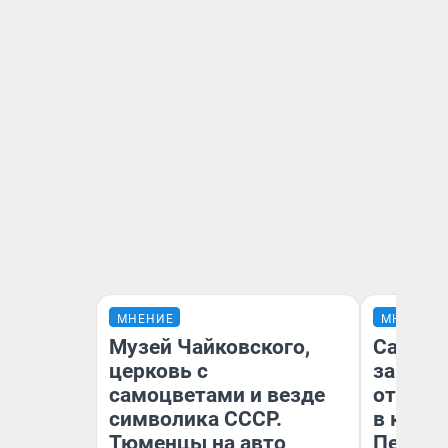
МНЕНИЕ
МНЕНИЕ
Музей Чайковского,
Самая 
церковь с
загран
самоцветами и везде
отправ
символика СССР.
в каза
Тюменцы на авто
Петроп