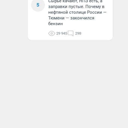
Сырье качают, НПЗ есть, а
5
заправки пустые. Почему в
нефтяной столице России —
Тюмени — закончился
бензин
29 945
298