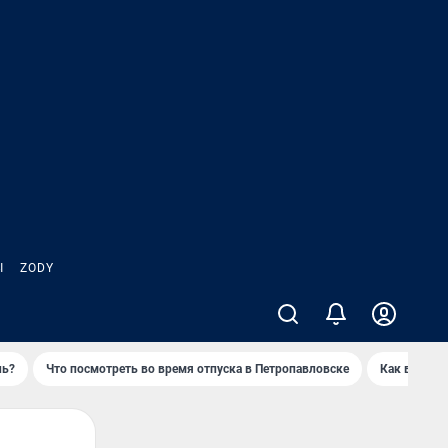
Ы
ZODY
нь?
Что посмотреть во время отпуска в Петропавловске
Как выжива