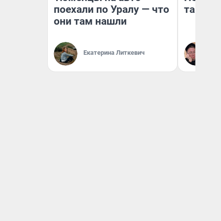
поехали по Уралу — что
там по
они там нашли
Екатерина Литкевич
Ан