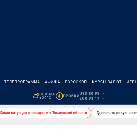
ТЕЛЕПРОГРАММА
АФИША
ГОРОСКОП
КУРСЫ ВАЛЮТ
ИГР
USD 80,93
СЕЙЧАС
4
ПРОБКИ
+20°C
EUR 93,19
Какая ситуация с паводком в Тюменской области
Где начать новую жиз