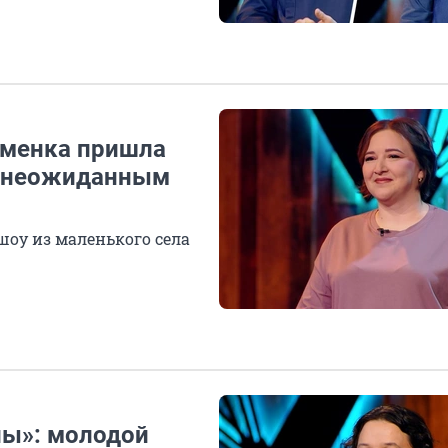
юменка пришла
с неожиданным
шоу из маленького села
пы»: молодой