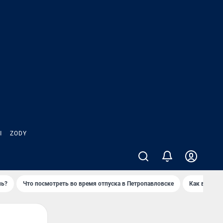
Ы
ZODY
нь?
Что посмотреть во время отпуска в Петропавловске
Как выжива