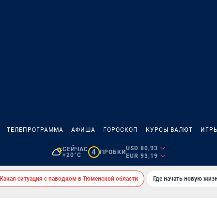
ТЕЛЕПРОГРАММА
АФИША
ГОРОСКОП
КУРСЫ ВАЛЮТ
ИГР
USD 80,93
СЕЙЧАС
4
ПРОБКИ
+20°C
EUR 93,19
Какая ситуация с паводком в Тюменской области
Где начать новую жиз