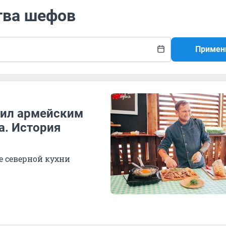
тва шефов
Примен
ужил армейским
а. История
е северной кухни