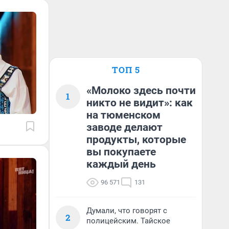
ТОП 5
«Молоко здесь почти
1
никто не видит»: как
на тюменском
заводе делают
продукты, которые
вы покупаете
каждый день
96 571
131
Думали, что говорят с
2
полицейским. Тайское