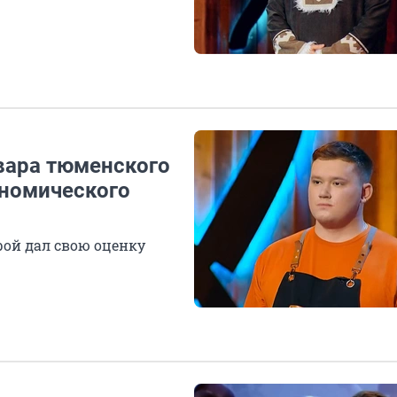
овара тюменского
ономического
рой дал свою оценку