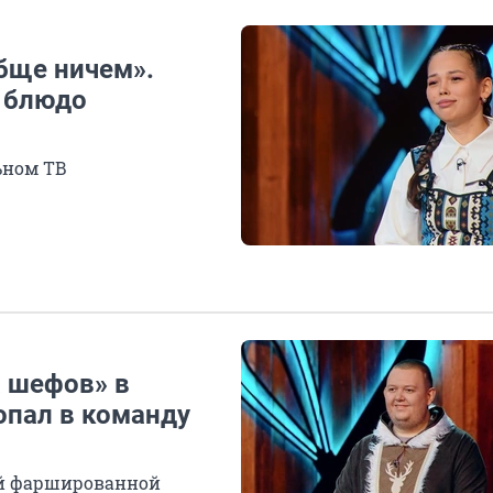
бще ничем».
 блюдо
ьном ТВ
 шефов» в
опал в команду
й фаршированной