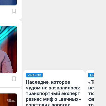
МНЕНИЕ
МНЕНИЕ
Наследие, которое
«Такой
чудом не развалилось:
не виде
транспортный эксперт
тюменц
разнес миф о «вечных»
фестива
советских дорогах
топлив