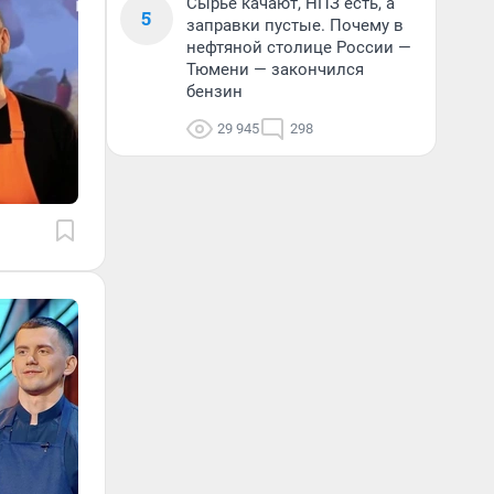
Сырье качают, НПЗ есть, а
5
заправки пустые. Почему в
нефтяной столице России —
Тюмени — закончился
бензин
29 945
298