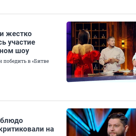
и жестко
сь участие
рном шоу
н победить в «Битве
: блюдо
критиковали на