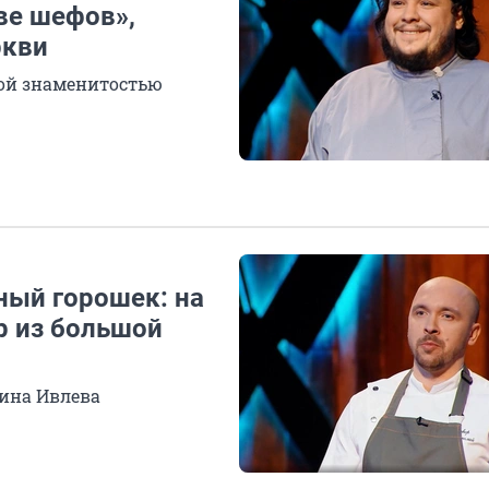
ве шефов»,
ркви
ной знаменитостью
ный горошек: на
р из большой
ина Ивлева