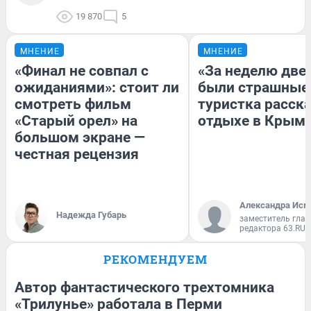
19 870
5
МНЕНИЕ
МНЕНИЕ
«Финал не совпал с
«За неделю две
ожиданиями»: стоит ли
были страшные
смотреть фильм
туристка расска
«Старый орел» на
отдыхе в Крым
большом экране —
честная рецензия
Александра Исм
Надежда Губарь
заместитель глав
редактора 63.RU
РЕКОМЕНДУЕМ
Автор фантастического трехтомника
«Трилунье» работала в Перми