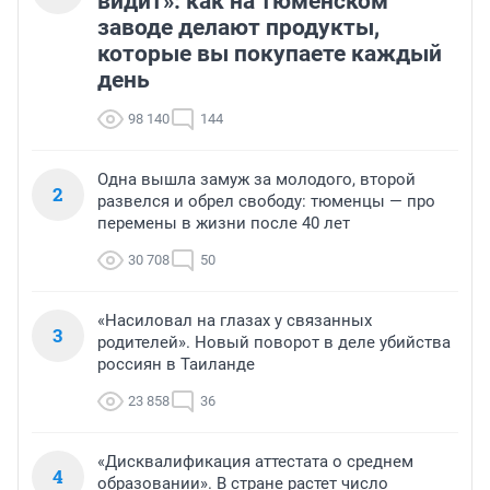
видит»: как на тюменском
заводе делают продукты,
которые вы покупаете каждый
день
98 140
144
Одна вышла замуж за молодого, второй
2
развелся и обрел свободу: тюменцы — про
перемены в жизни после 40 лет
30 708
50
«Насиловал на глазах у связанных
3
родителей». Новый поворот в деле убийства
россиян в Таиланде
23 858
36
«Дисквалификация аттестата о среднем
4
образовании». В стране растет число