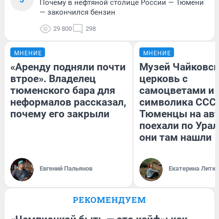
Почему в нефтяной столице России — Тюмени
— закончился бензин
29 800
298
МНЕНИЕ
МНЕНИЕ
«Аренду подняли почти
Музей Чайковск
втрое». Владелец
церковь с
тюменского бара для
самоцветами и 
неформалов рассказал,
символика СССР
почему его закрыли
Тюменцы на ав
поехали по Урал
они там нашли
Евгений Пальянов
Екатерина Литк
РЕКОМЕНДУЕМ